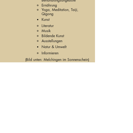
Behandlungsangebote
Ernährung
Yoga, Meditation, Taiji,
Qigong
Kunst
Literatur
Musik
Bildende Kunst
Ausstellungen
Natur & Umwelt
Informieren
(Bild unten: Melchingen im Sonnenschein)
Impressum
Datenschutzerklärung
L
©2021 mittenunterden
inden.de