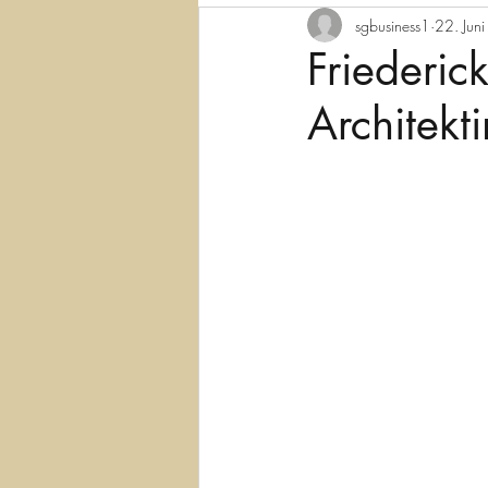
sgbusiness1
22. Jun
Friederic
Architekti