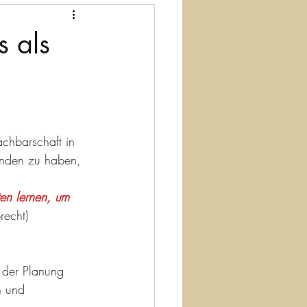
s als
chbarschaft in 
unden zu haben, 
en lernen, um 
brecht)
 der Planung
h und 